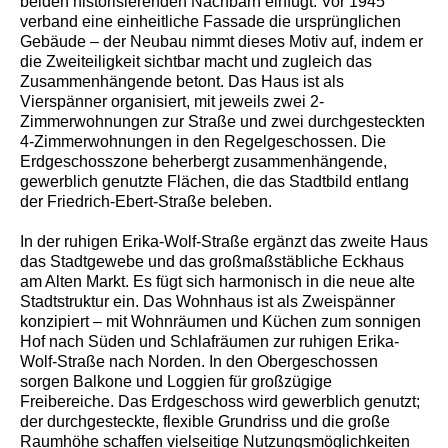
beiden historisierenden Nachbarn einfügt. Vor 1945
verband eine einheitliche Fassade die ursprünglichen
Gebäude – der Neubau nimmt dieses Motiv auf, indem er
die Zweiteiligkeit sichtbar macht und zugleich das
Zusammenhängende betont. Das Haus ist als
Vierspänner organisiert, mit jeweils zwei 2-
Zimmerwohnungen zur Straße und zwei durchgesteckten
4-Zimmerwohnungen in den Regelgeschossen. Die
Erdgeschosszone beherbergt zusammenhängende,
gewerblich genutzte Flächen, die das Stadtbild entlang
der Friedrich-Ebert-Straße beleben.
In der ruhigen Erika-Wolf-Straße ergänzt das zweite Haus
das Stadtgewebe und das großmaßstäbliche Eckhaus
am Alten Markt. Es fügt sich harmonisch in die neue alte
Stadtstruktur ein. Das Wohnhaus ist als Zweispänner
konzipiert – mit Wohnräumen und Küchen zum sonnigen
Hof nach Süden und Schlafräumen zur ruhigen Erika-
Wolf-Straße nach Norden. In den Obergeschossen
sorgen Balkone und Loggien für großzügige
Freibereiche. Das Erdgeschoss wird gewerblich genutzt;
der durchgesteckte, flexible Grundriss und die große
Raumhöhe schaffen vielseitige Nutzungsmöglichkeiten