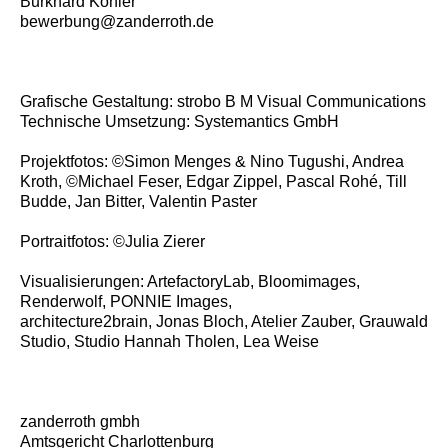
Burkhard Köhler
bewerbung@zanderroth.de
Grafische Gestaltung:
strobo B M Visual Communications
Technische Umsetzung:
Systemantics GmbH
Projektfotos: ©Simon Menges & Nino Tugushi, Andrea
Kroth,
©Michael Feser
, Edgar Zippel,
Pascal Rohé
, Till
Budde,
Jan Bitter
, Valentin Paster
Portraitfotos: ©Julia Zierer
Visualisierungen:
ArtefactoryLab
,
Bloomimages
,
Renderwolf
,
PONNIE Images
,
architecture2brain
,
Jonas Bloch
,
Atelier Zauber
,
Grauwald
Studio
,
Studio Hannah Tholen
,
Lea Weise
zanderroth gmbh
Amtsgericht Charlottenburg